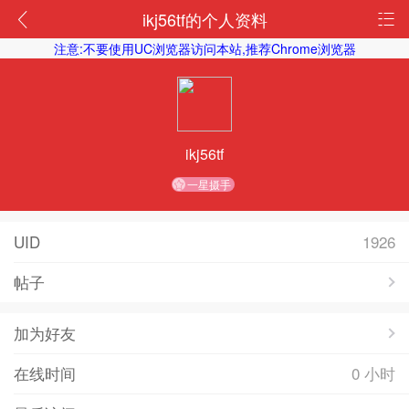
ikj56tf的个人资料
注意:不要使用UC浏览器访问本站,推荐Chrome浏览器
ikj56tf
一星摄手
UID
1926
帖子
加为好友
在线时间
0 小时