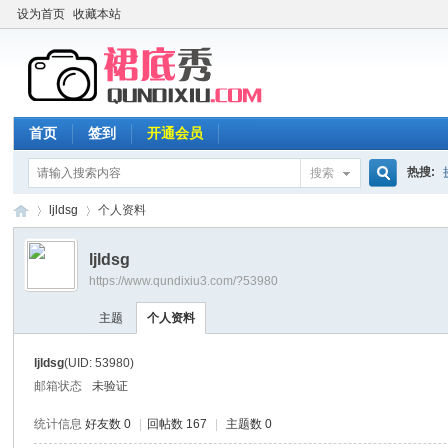
设为首页
收藏本站
首页
签到
开通会员
热搜:
搜索
搜
ljldsg
个人资料
ljldsg
https://www.qundixiu3.com/?53980
索
裙
›
›
主题
个人资料
ljldsg
(UID: 53980)
邮箱状态
未验证
统计信息
好友数 0
|
回帖数 167
|
主题数 0