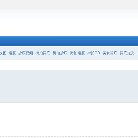
抄底
裙底
抄底视频
街拍裙底
街拍抄底
街拍裙底
街拍CD
美女裙底
裙底走光