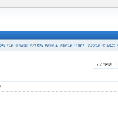
抄底
裙底
抄底视频
街拍裙底
街拍抄底
街拍裙底
街拍CD
美女裙底
裙底走光
返回列表
层