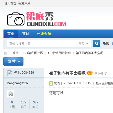
设为首页
收藏本站
首页
签到
开通会员
热搜:
搜索
搜
首页
CD裙底图片区
CD抄底图片转载
裙子和内裤不太搭呢
楼主:
5084729
索
裙子和内裤不太搭呢
[复制链接]
裙
»
›
›
›
bangbang3137
发表于 2024-11-7 00:17:15
|
显示全部楼
还是可以
0
172
377
主题
帖子
积分