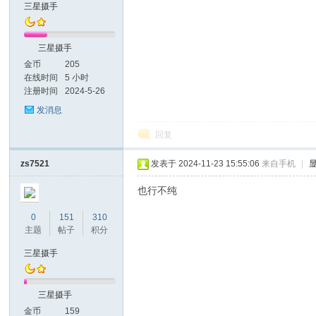
三星摄手
底
三星摄手
金币
205
在线时间
5 小时
注册时间
2024-5-26
发消息
回复
zs7521
发表于 2024-11-23 15:55:06
来自手机
|
秀
也行不纯
0
151
310
主题
帖子
积分
三星摄手
三星摄手
金币
159